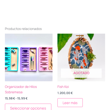
Productos relacionados
Rango
Este
de
producto
precios:
tiene
desde
15,98 €
múltiples
hasta
variantes.
15,99 €
Las
opciones
AGOTADO
se
pueden
elegir
Organizador de Hilos
Fish Koi
en
Sobremesa
1.200,00
€
la
15,98
€
-
15,99
€
página
Leer más
de
Seleccionar opciones