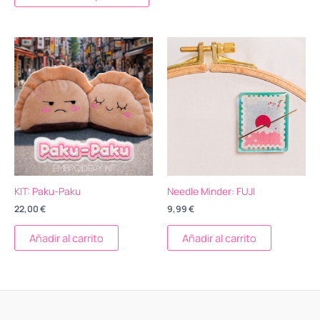
producto
KIT: Paku-Paku
Needle Minder: FUJI
22,00
€
9,99
€
Añadir al carrito
Añadir al carrito