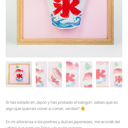
か
き
氷
cantidad
Si has estado en Japón y has probado el kakigori, sabes que es
algo que querrás volver a comer, verdad?
En mi añoranza a los postres y dulces japoneses, me acordé del
ultimo que comí en Tokio y lo quise recrear.