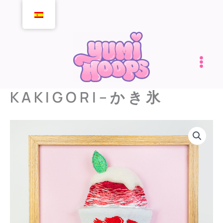
Ir
al
contenido
K A K I G O R I – か き 氷
K
A
K
I
G
O
R
I
-