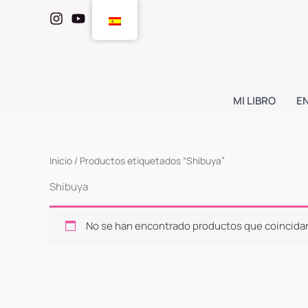
Ir
al
contenido
MI LIBRO
E
Inicio
/ Productos etiquetados “Shibuya”
Shibuya
No se han encontrado productos que coincidan