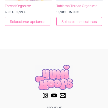
elegir
eleg
Thread Organizer
Tabletop Thread Organizer
en
en
6,98
€
–
6,99
€
15,98
€
–
15,99
€
la
la
página
pág
Seleccionar opciones
Seleccionar opciones
de
de
producto
pro
ABOUT ME