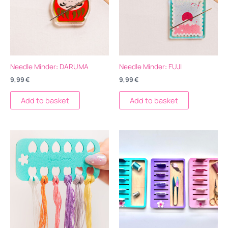
Needle Minder: DARUMA
Needle Minder: FUJI
9,99
€
9,99
€
Add to basket
Add to basket
Price
Price
Este
Est
range:
range:
producto
pro
6,98 €
15,98 €
tiene
tien
through
through
6,99 €
15,99 €
múltiples
múlt
variantes.
vari
Las
Las
opciones
opc
se
se
pueden
pue