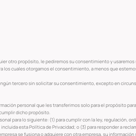
uier otro propósito, le pediremos su consentimiento y usaremos s
ara los cuales otorgamos el consentimiento, a menos que estemos 
ingún tercero sin solicitar su consentimiento, excepto en circun
rmación personal que les transferimos solo para el propósito para 
cumplir dicho propósito.
l para lo siguiente: (1) para cumplir con la ley, regulación, orde
ncluida esta Política de Privacidad; o (3) para responder a recla
 empresa se fusiona o adquiere con otra empresa, su información s