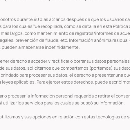
sotros durante 90 días a 2 años después de que los usuarios ca
 para los cuales fue recopilada, como se detalla en esta Polític
 más largos, como mantenimiento de registros/informes de acuerd
gales, prevención de fraude, etc. Información anónima residual 
te), pueden almacenarse indefinidamente.
ner derecho a acceder y rectificar o borrar sus datos personales
 de sus datos, solicitarnos que compartamos (portemos) sus dato
brindado para procesar sus datos, el derecho a presentar una que
s leyes aplicables. Para ejercer estos derechos, puede escrib
r o procesar la información personal requerida o retirar el consen
utilizar los servicios para los cuales se buscó su información.
tilizamos y sus opciones en relación con estas tecnologías de s