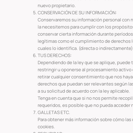
nuevo propietario.
CONSERVACIÓN DE SU INFORMACIÓN:
Conservaremos su información personal con no
la necesitemos para cumplir con los propósitos
conservar cierta información durante períodos
legítimas como el cumplimiento de derechos le
cuales lo identifica. (directa o indirectamen
TUS DERECHOS:
Dependiendo de la ley que se aplique, puede te
restringir u oponerse al procesamiento activo
retirar cualquier consentimiento que nos haya 
derechos que puedan ser relevantes según la
a su solicitud de acuerdo con la ley aplicable.
Tenga en cuenta que si no nos permite recopila
requeridos, es posible que no pueda acceder ni 
GALLETAS ETC.
Para obtener más información sobre cómo las u
cookies.