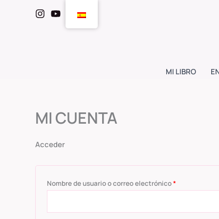
Ir
Obligatorio
Obligatorio
al
contenido
MI LIBRO
E
MI CUENTA
Acceder
Nombre de usuario o correo electrónico
*